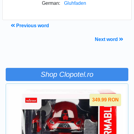
German:
Gluhfaden
Previous word
Next word
Shop Clopotel.ro
349.99
RON