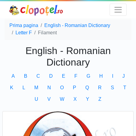
Prima pagina
English - Romanian Dictionary
Letter F
Filament
English - Romanian
Dictionary
A
B
C
D
E
F
G
H
I
J
K
L
M
N
O
P
Q
R
S
T
U
V
W
X
Y
Z