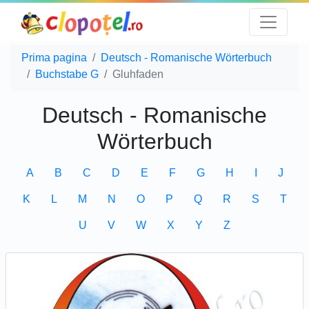
Prima pagina
Deutsch - Romanische Wörterbuch
Buchstabe G
Gluhfaden
Deutsch - Romanische
Wörterbuch
A
B
C
D
E
F
G
H
I
J
K
L
M
N
O
P
Q
R
S
T
U
V
W
X
Y
Z