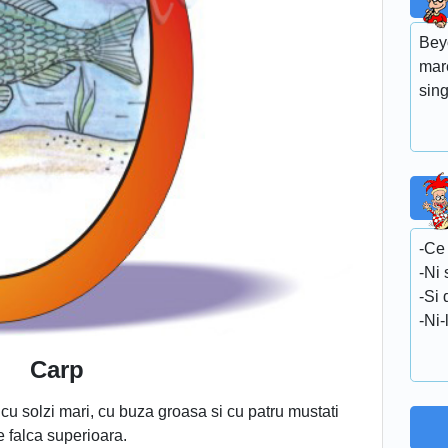
Bey
mar
sin
-Ce
-Ni 
-Si
-Ni-
Carp
cu solzi mari, cu buza groasa si cu patru mustati
e falca superioara.