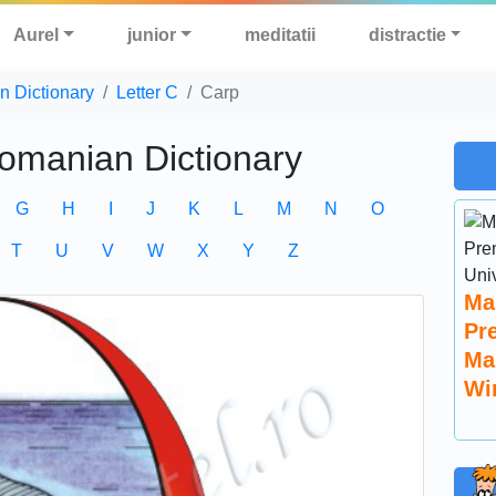
Aurel
junior
meditatii
distractie
n Dictionary
Letter C
Carp
Romanian Dictionary
G
H
I
J
K
L
M
N
O
T
U
V
W
X
Y
Z
Ma
Pr
Ma
Wi