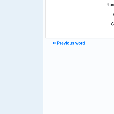
Rom
G
Previous word