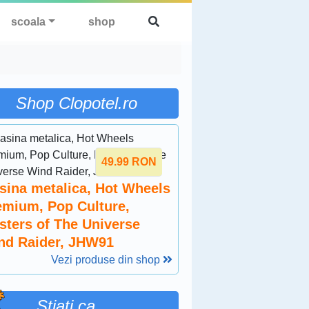
scoala
shop
Shop Clopotel.ro
49.99
RON
sina metalica, Hot Wheels
emium, Pop Culture,
sters of The Universe
nd Raider, JHW91
Vezi produse din shop
Stiati ca …