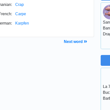
anian:
Crap
French:
Carpe
San
erman:
Karpfen
Ban
Dra
Next word
La 7
Bucu
Bar