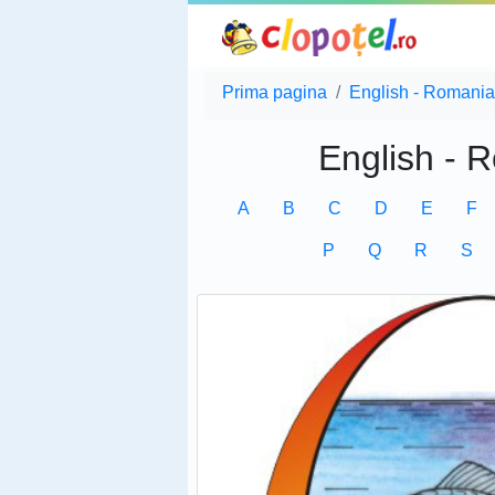
Prima pagina
English - Romania
English - 
A
B
C
D
E
F
P
Q
R
S