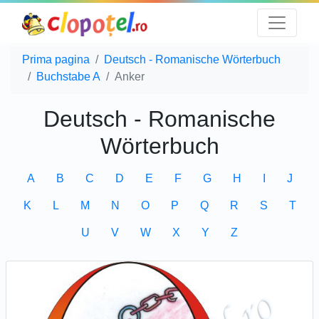
Prima pagina
Deutsch - Romanische Wörterbuch
Buchstabe A
Anker
Deutsch - Romanische
Wörterbuch
A
B
C
D
E
F
G
H
I
J
K
L
M
N
O
P
Q
R
S
T
U
V
W
X
Y
Z