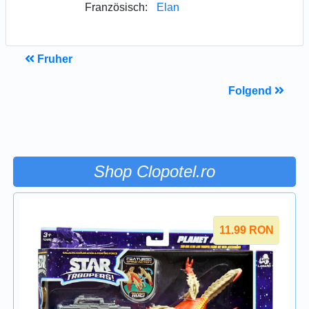
Französisch:
Elan
Fruher
Folgend
Shop Clopotel.ro
11.99
RON