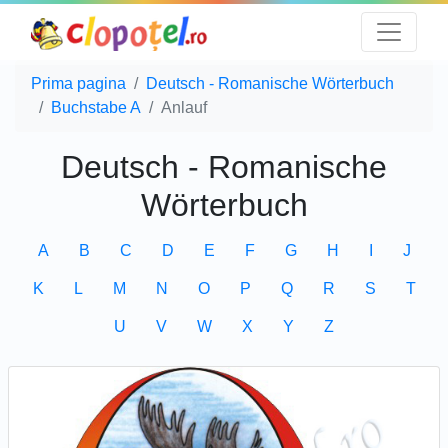
Prima pagina
Deutsch - Romanische Wörterbuch
Buchstabe A
Anlauf
Deutsch - Romanische
Wörterbuch
A
B
C
D
E
F
G
H
I
J
K
L
M
N
O
P
Q
R
S
T
U
V
W
X
Y
Z