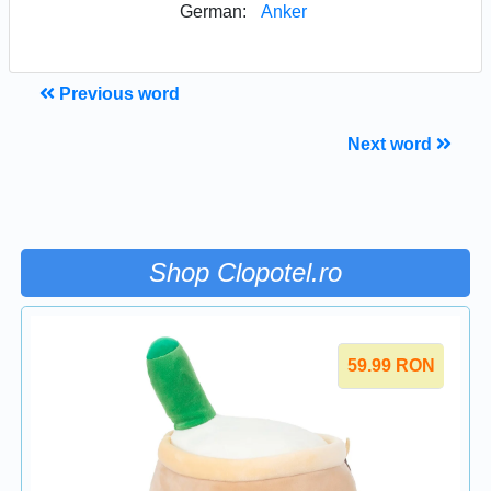
German:
Anker
Previous word
Next word
Shop Clopotel.ro
59.99
RON