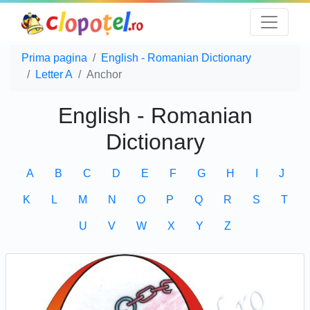
Prima pagina
English - Romanian Dictionary
Letter A
Anchor
English - Romanian
Dictionary
A
B
C
D
E
F
G
H
I
J
K
L
M
N
O
P
Q
R
S
T
U
V
W
X
Y
Z