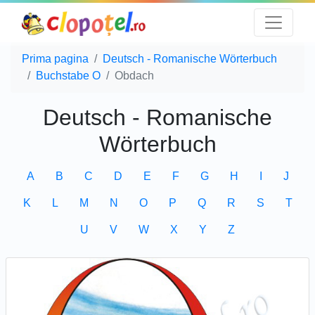
Prima pagina
Deutsch - Romanische Wörterbuch
Buchstabe O
Obdach
Deutsch - Romanische
Wörterbuch
A
B
C
D
E
F
G
H
I
J
K
L
M
N
O
P
Q
R
S
T
U
V
W
X
Y
Z