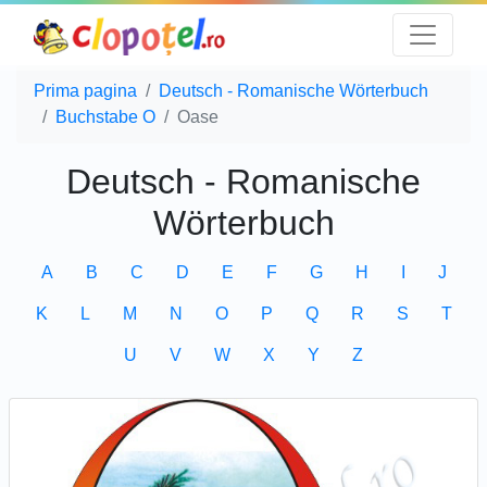
Prima pagina
Deutsch - Romanische Wörterbuch
Buchstabe O
Oase
Deutsch - Romanische
Wörterbuch
A
B
C
D
E
F
G
H
I
J
K
L
M
N
O
P
Q
R
S
T
U
V
W
X
Y
Z