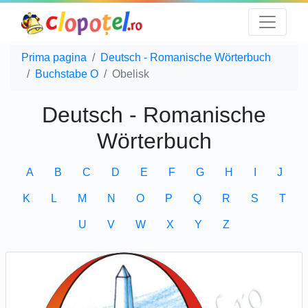
Prima pagina
Deutsch - Romanische Wörterbuch
Buchstabe O
Obelisk
Deutsch - Romanische
Wörterbuch
A
B
C
D
E
F
G
H
I
J
K
L
M
N
O
P
Q
R
S
T
U
V
W
X
Y
Z