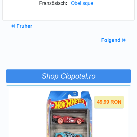
Französisch:
Obelisque
Fruher
Folgend
Shop Clopotel.ro
49.99
RON