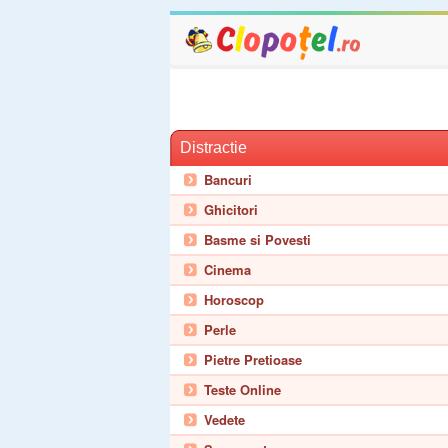
Distractie
Bancuri
Ghicitori
Basme si Povesti
Cinema
Horoscop
Perle
Pietre Pretioase
Teste Online
Vedete