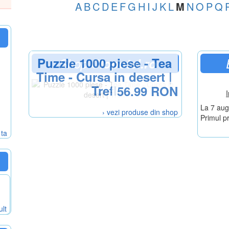
A
B
C
D
E
F
G
H
I
J
K
L
M
N
O
P
Q
Puzzle 1000 piese - Tea
Shop
Clopotel.ro
Time - Cursa in desert |
Trefl
56.99 RON
I
La 7 augu
› vezi produse din shop
Primul p
 ta
ult