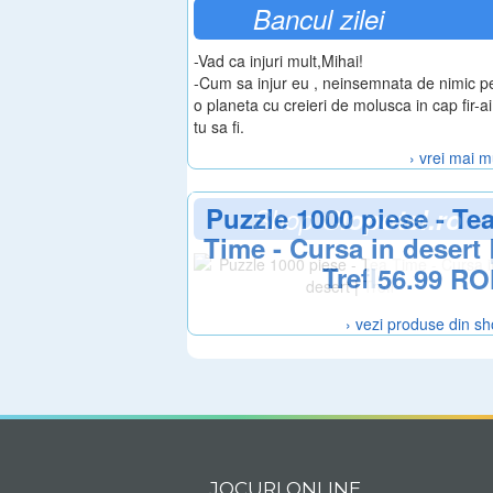
Bancul zilei
-Vad ca injuri mult,Mihai!
-Cum sa injur eu , neinsemnata de nimic p
o planeta cu creieri de molusca in cap fir-ai
tu sa fi.
› vrei mai m
Puzzle 1000 piese - Te
Shop
Clopotel.ro
Time - Cursa in desert 
Trefl
56.99 R
› vezi produse din s
JOCURI ONLINE