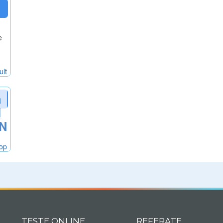
e
ult
a
|
ON
hop
TESTE ONLINE
REFERATE