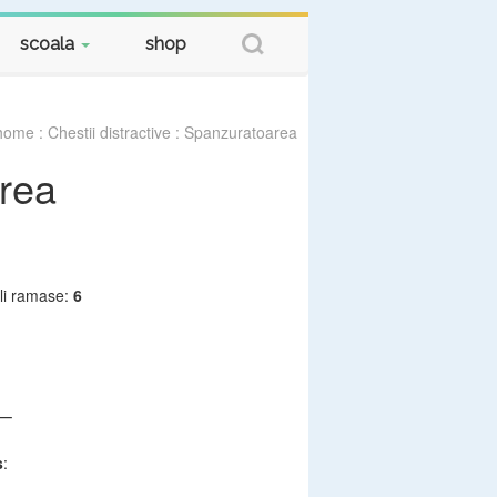
scoala
shop
home
:
Chestii distractive
: Spanzuratoarea
rea
i ramase:
6
_
s
: