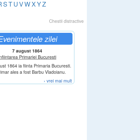
R
S
T
U
V
W
X
Y
Z
Chestii distractive
Evenimentele zilei
7 august 1864
nfiintarea Primariei Bucuresti
st 1864 ia fiinta Primaria Bucuresti.
rimar ales a fost Barbu Vladoianu.
› vrei mai mult