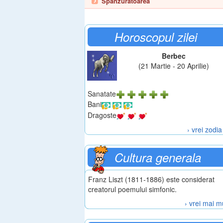
Spanzuratoarea
Horoscopul zilei
Berbec
(21 Martie - 20 Aprilie)
Sanatate
Bani
Dragoste
› vrei zodia
Cultura generala
Franz Liszt (1811-1886) este considerat
creatorul poemului simfonic.
› vrei mai m