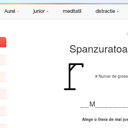
Aurel
junior
meditatii
distractie
Spanzuratoa
# Numar de gresel
_
_
M_
_
_
_
_
_
_
Alege o litera de mai jo