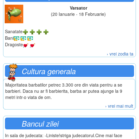
Varsator
(20 Ianuarie - 18 Februarie)
Sanatate
Bani
Dragoste
› vrei zodia ta
Cultura generala
Majoritatea barbatilor petrec 3.300 ore din viata pentru a se
barbieri. Daca nu ar fi barbierita, barba ar putea ajunge la 9
metri intr-o viata de om.
› vrei mai mult
Bancul zilei
In sala de judecata: -Liniste!striga judecatorul.Cine mai face