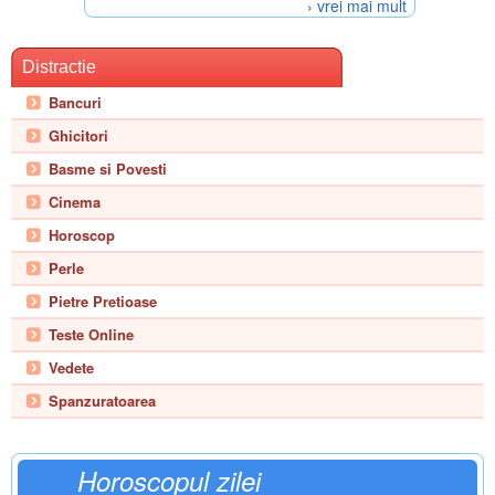
› vrei mai mult
Distractie
Bancuri
Ghicitori
Basme si Povesti
Cinema
Horoscop
Perle
Pietre Pretioase
Teste Online
Vedete
Spanzuratoarea
Horoscopul zilei