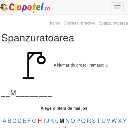
Togg
navi
home
:
Chestii distractive
: Spanzuratoarea
Spanzuratoarea
# Numar de greseli ramase:
5
_
_
M_
_
_
_
_
_
_
_
Alege o litera de mai jos
:
A
B
C
D
E
F
G
H
I
J
K
L
M
N
O
P
Q
R
S
T
U
V
W
X
Y