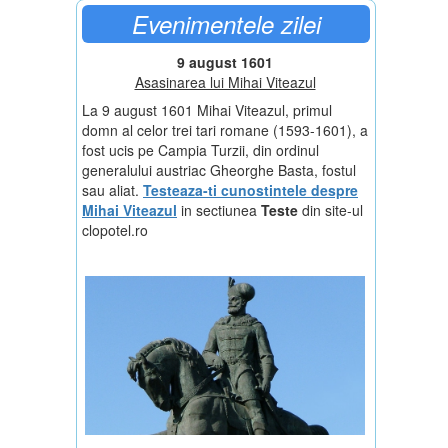
Evenimentele zilei
9 august 1601
Asasinarea lui Mihai Viteazul
La 9 august 1601 Mihai Viteazul, primul
domn al celor trei tari romane (1593-1601), a
fost ucis pe Campia Turzii, din ordinul
generalului austriac Gheorghe Basta, fostul
sau aliat.
Testeaza-ti cunostintele despre
Mihai Viteazul
in sectiunea
Teste
din site-ul
clopotel.ro