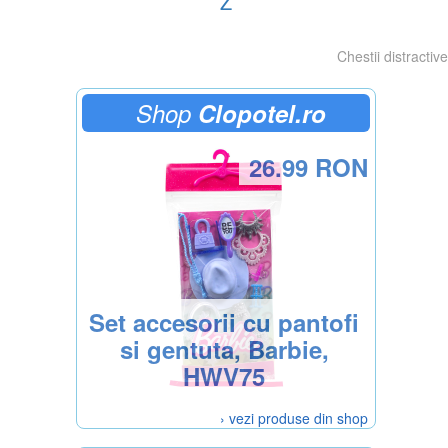
Z
Chestii distractive
Shop
Clopotel.ro
26.99 RON
Set accesorii cu pantofi
si gentuta, Barbie,
HWV75
› vezi produse din shop