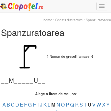
Togg
navi
home
:
Chestii distractive
: Spanzuratoarea
Spanzuratoarea
# Numar de greseli ramase:
6
_
_
M_
_
_
_
_
U_
_
Alege o litera de mai jos
:
A
B
C
D
E
F
G
H
I
J
K
L
M
N
O
P
Q
R
S
T
U
V
W
X
Y