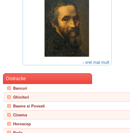
› vrei mai mult
Distractie
Bancuri
Ghicitori
Basme si Povesti
Cinema
Horoscop
Perle