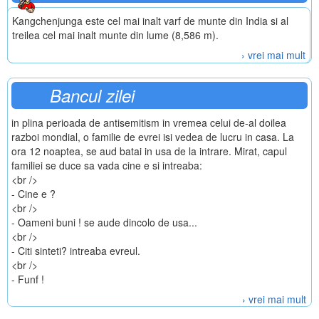
Kangchenjunga este cel mai inalt varf de munte din India si al
treilea cel mai inalt munte din lume (8,586 m).
› vrei mai mult
Bancul zilei
in plina perioada de antisemitism in vremea celui de-al doilea
razboi mondial, o familie de evrei isi vedea de lucru in casa. La
ora 12 noaptea, se aud batai in usa de la intrare. Mirat, capul
familiei se duce sa vada cine e si intreaba:
<br />
- Cine e ?
<br />
- Oameni buni ! se aude dincolo de usa...
<br />
- Citi sinteti? intreaba evreul.
<br />
- Funf !
› vrei mai mult