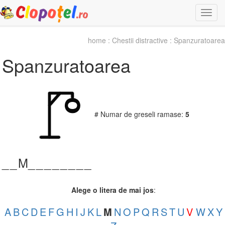
Togg
navi
home
:
Chestii distractive
: Spanzuratoarea
Spanzuratoarea
# Numar de greseli ramase:
5
_
_
M_
_
_
_
_
_
_
_
Alege o litera de mai jos
:
A
B
C
D
E
F
G
H
I
J
K
L
M
N
O
P
Q
R
S
T
U
V
W
X
Y