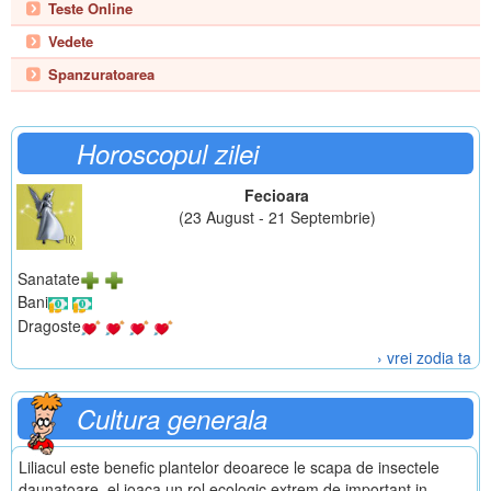
Teste Online
Vedete
Spanzuratoarea
Horoscopul zilei
Fecioara
(23 August - 21 Septembrie)
Sanatate
Bani
Dragoste
› vrei zodia ta
Cultura generala
Liliacul este benefic plantelor deoarece le scapa de insectele
daunatoare, el joaca un rol ecologic extrem de important in