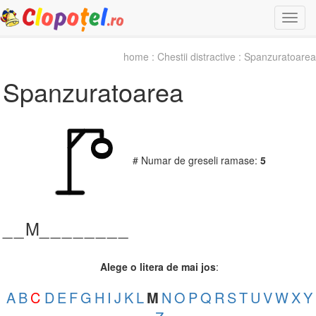
Togg
navi
home
:
Chestii distractive
: Spanzuratoarea
Spanzuratoarea
# Numar de greseli ramase:
5
_
_
M_
_
_
_
_
_
_
_
Alege o litera de mai jos
:
A
B
C
D
E
F
G
H
I
J
K
L
M
N
O
P
Q
R
S
T
U
V
W
X
Y