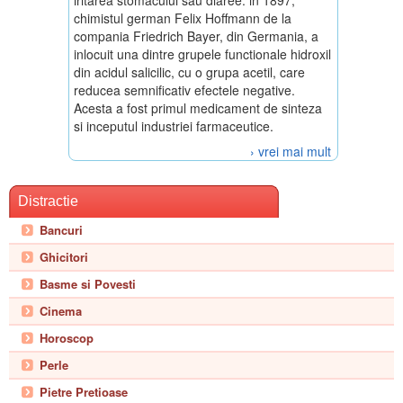
iritarea stomacului sau diaree. in 1897,
chimistul german Felix Hoffmann de la
compania Friedrich Bayer, din Germania, a
inlocuit una dintre grupele functionale hidroxil
din acidul salicilic, cu o grupa acetil, care
reducea semnificativ efectele negative.
Acesta a fost primul medicament de sinteza
si inceputul industriei farmaceutice.
› vrei mai mult
Distractie
Bancuri
Ghicitori
Basme si Povesti
Cinema
Horoscop
Perle
Pietre Pretioase