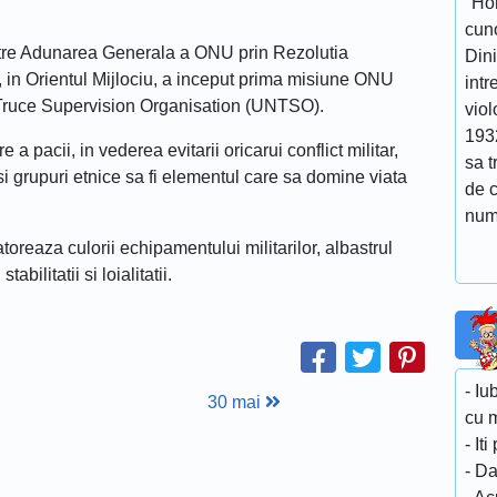
''Ho
cuno
catre Adunarea Generala a ONU prin Rezolutia
Dini
8, in Orientul Mijlociu, a inceput prima misiune ONU
intr
 Truce Supervision Organisation (UNTSO).
viol
193
 pacii, in vederea evitarii oricarui conflict militar,
sa t
 si grupuri etnice sa fi elementul care sa domine viata
de 
num
oreaza culorii echipamentului militarilor, albastrul
abilitatii si loialitatii.
- Iu
30 mai
cu 
- It
- Da