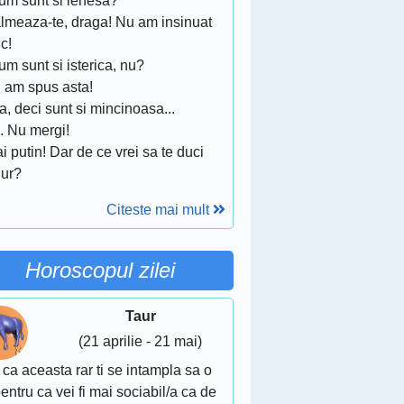
cum sunt si lenesa?
almeaza-te, draga! Nu am insinuat
c!
um sunt si isterica, nu?
u am spus asta!
a, deci sunt si mincinoasa...
. Nu mergi!
ai putin! Dar de ce vrei sa te duci
gur?
Citeste mai mult
Horoscopul zilei
Taur
(21 aprilie - 21 mai)
 ca aceasta rar ti se intampla sa o
pentru ca vei fi mai sociabil/a ca de