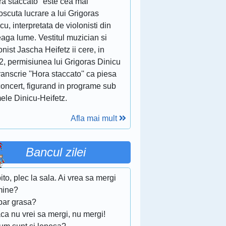
ra staccato'' este cea mai
scuta lucrare a lui Grigoras
cu, interpretata de violonisti din
eaga lume. Vestitul muzician si
onist Jascha Heifetz ii cere, in
2, permisiunea lui Grigoras Dinicu
ranscrie ''Hora staccato'' ca piesa
concert, figurand in programe sub
ele Dinicu-Heifetz.
Afla mai mult
Bancul zilei
bito, plec la sala. Ai vrea sa mergi
mine?
i par grasa?
ca nu vrei sa mergi, nu mergi!