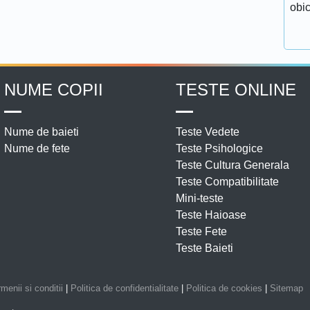
obic
NUME COPII
TESTE ONLINE
Nume de baieti
Teste Vedete
Nume de fete
Teste Psihologice
Teste Cultura Generala
Teste Compatibilitate
Mini-teste
Teste Haioase
Teste Fete
Teste Baieti
menii si conditii
|
Politica de confidentialitate
|
Politica de cookies
|
Sitemap