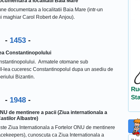
cumentara a localitatii Baia Mare
ne documentara a localitatii Baia Mare (intr-un
i maghiar Carol Robert de Anjou).
-
1453
-
a Constantinopolului
nstantinopolului. Armatele otomane sub
I-lea cuceresc Constantinopolul dupa un asediu de
periului Bizantin.
Ru
St
-
1948
-
ONU de mentinere a pacii (Ziua internationala a
astilor Albastre)
reste Ziua Internationala a Fortelor ONU de mentinere
acekeepers), cunoscuta ca Ziua Internationala a