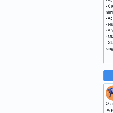
- A
- C
nimi
- Ac
- N
- Ah
- Ok
- St
sin
O zi
ai, 