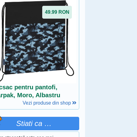
49.99
RON
csac pentru pantofi,
arpak, Moro, Albastru
Vezi produse din shop
Stiati ca …