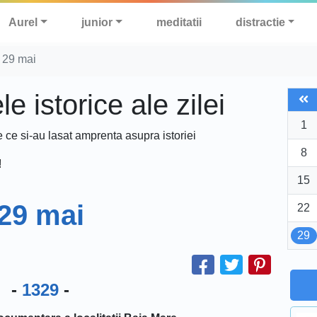
Aurel
junior
meditatii
distractie
 29 mai
 istorice ale zilei
1
e ce si-au lasat amprenta asupra istoriei
8
!
15
29 mai
22
29
-
1329
-