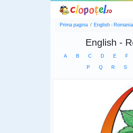
Prima pagina
English - Romania
English - 
A
B
C
D
E
F
P
Q
R
S