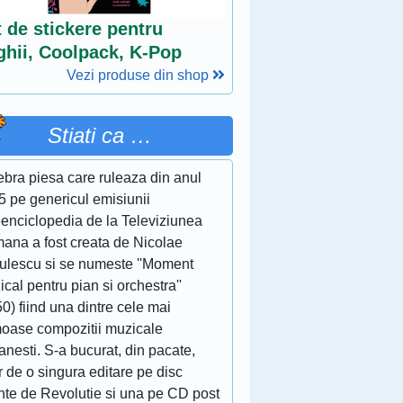
 de stickere pentru
ghii, Coolpack, K-Pop
Vezi produse din shop
Stiati ca …
ebra piesa care ruleaza din anul
5 pe genericul emisiunii
eenciclopedia de la Televiziunea
ana a fost creata de Nicolae
culescu si se numeste ''Moment
cal pentru pian si orchestra''
0) fiind una dintre cele mai
moase compozitii muzicale
nesti. S-a bucurat, din pacate,
 de o singura editare pe disc
inte de Revolutie si una pe CD post