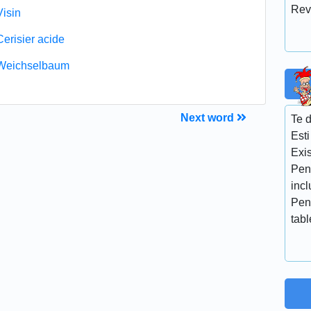
Rev
Visin
Cerisier acide
Weichselbaum
Next word
Te d
Esti
Exis
Pen
incl
Pen
tabl