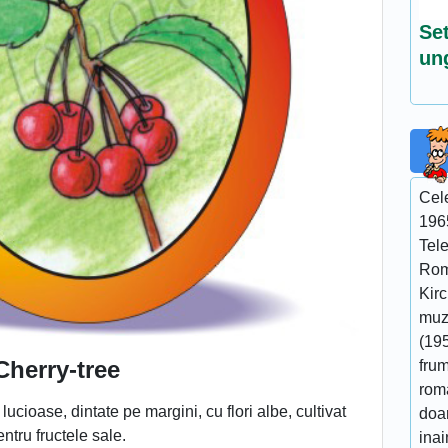
Set
un
Cel
196
Tel
Rom
Kir
muzi
(195
Cherry-tree
fru
roma
lucioase, dintate pe margini, cu flori albe, cultivat
doar
entru fructele sale.
ina