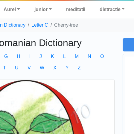
Aurel
junior
meditatii
distractie
n Dictionary
Letter C
Cherry-tree
Romanian Dictionary
G
H
I
J
K
L
M
N
O
T
U
V
W
X
Y
Z