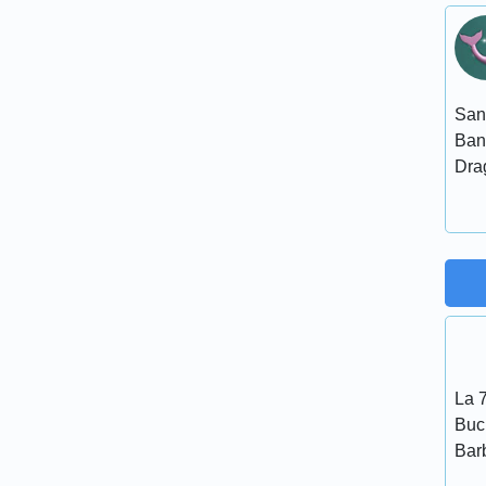
San
Ban
Dra
La 7
Bucu
Bar