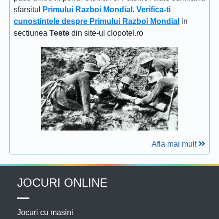
sfarsitul
Primului Razboi Mondial
.
Verifica-ti
cunostintele despre Primului Razboi Mondial
in
sectiunea
Teste
din site-ul clopotel.ro
Afla mai mult
JOCURI ONLINE
Jocuri cu masini