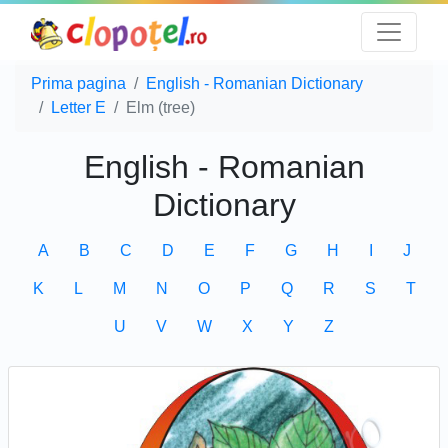
Prima pagina
English - Romanian Dictionary
Letter E
Elm (tree)
English - Romanian
Dictionary
A
B
C
D
E
F
G
H
I
J
K
L
M
N
O
P
Q
R
S
T
U
V
W
X
Y
Z