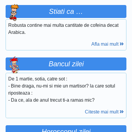
Stiati ca …
Robusta contine mai multa cantitate de cofeina decat
Arabica.
Afla mai mult
Bancul zilei
De 1 martie, sotia, catre sot :
- Bine draga, nu-mi si mie un martisor? la care sotul
riposteaza :
- Da ce, ala de anul trecut ti-a ramas mic?
Citeste mai mult
Horoscopul zilei