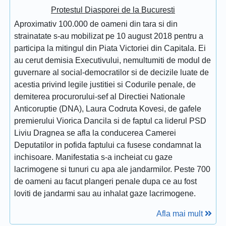
Protestul Diasporei de la Bucuresti
Aproximativ 100.000 de oameni din tara si din
strainatate s-au mobilizat pe 10 august 2018 pentru a
participa la mitingul din Piata Victoriei din Capitala. Ei
au cerut demisia Executivului, nemultumiti de modul de
guvernare al social-democratilor si de decizile luate de
acestia privind legile justitiei si Codurile penale, de
demiterea procurorului-sef al Directiei Nationale
Anticoruptie (DNA), Laura Codruta Kovesi, de gafele
premierului Viorica Dancila si de faptul ca liderul PSD
Liviu Dragnea se afla la conducerea Camerei
Deputatilor in pofida faptului ca fusese condamnat la
inchisoare. Manifestatia s-a incheiat cu gaze
lacrimogene si tunuri cu apa ale jandarmilor. Peste 700
de oameni au facut plangeri penale dupa ce au fost
loviti de jandarmi sau au inhalat gaze lacrimogene.
Afla mai mult