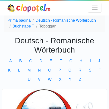
Prima pagina
Deutsch - Romanische Wörterbuch
Buchstabe T
Toboggan
Deutsch - Romanische
Wörterbuch
A
B
C
D
E
F
G
H
I
J
K
L
M
N
O
P
Q
R
S
T
U
V
W
X
Y
Z