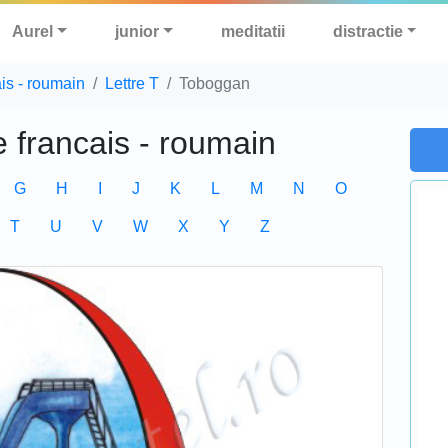
Aurel
junior
meditatii
distractie
ais - roumain
Lettre T
Toboggan
e francais - roumain
G
H
I
J
K
L
M
N
O
T
U
V
W
X
Y
Z