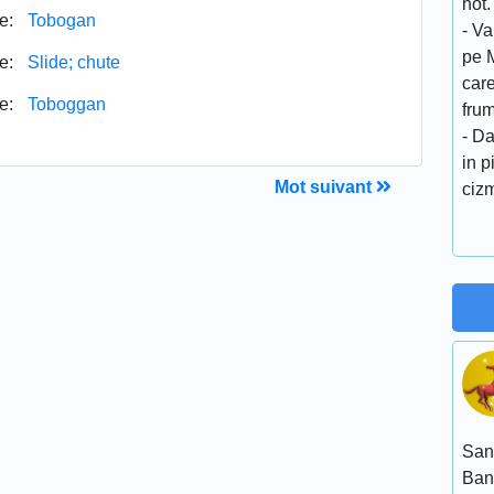
hot.
e:
Tobogan
- Va
pe 
e:
Slide; chute
care
e:
Toboggan
fru
- Da
in p
Mot suivant
cizm
San
Ban