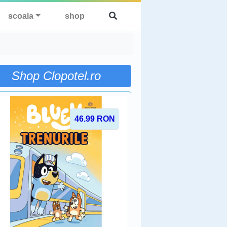
scoala
shop
Shop Clopotel.ro
46.99
RON