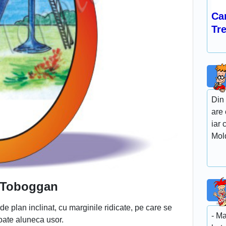
Car
Tre
Din 
are 
iar 
Mold
Toboggan
de plan inclinat, cu marginile ridicate, pe care se
- Ma
oate aluneca usor.