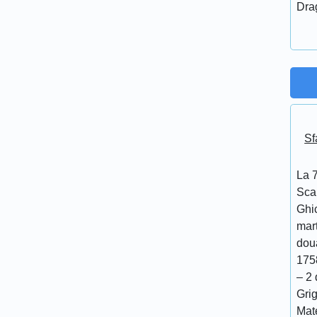
Dra
Sf
La 7
Scar
Ghi
mar
doua
175
– 2 
Grig
Mat