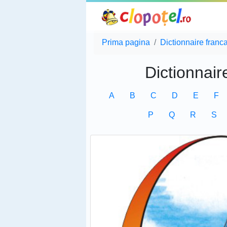
Prima pagina
Dictionnaire franc
Dictionnair
A
B
C
D
E
F
P
Q
R
S