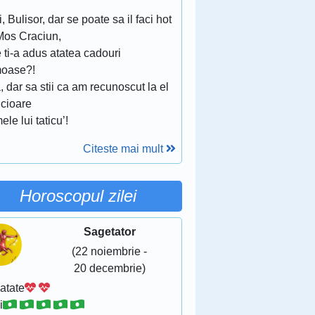
i, Bulisor, dar se poate sa il faci hot
Mos Craciun,
 ti-a adus atatea cadouri
moase?!
, dar sa stii ca am recunoscut la el
icioare
ele lui taticu’!
Citeste mai mult
Horoscopul zilei
Sagetator
(22 noiembrie -
20 decembrie)
atate
i