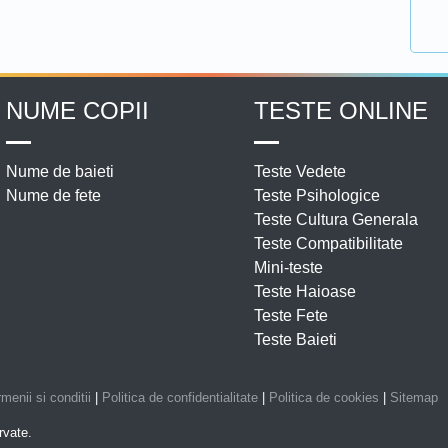
NUME COPII
TESTE ONLINE
Nume de baieti
Teste Vedete
Nume de fete
Teste Psihologice
Teste Cultura Generala
Teste Compatibilitate
Mini-teste
Teste Haioase
Teste Fete
Teste Baieti
menii si conditii
|
Politica de confidentialitate
|
Politica de cookies
|
Sitemap
rvate.