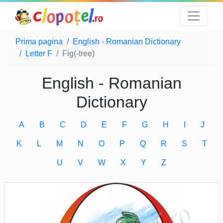
Prima pagina
English - Romanian Dictionary
Letter F
Fig(-tree)
English - Romanian
Dictionary
A
B
C
D
E
F
G
H
I
J
K
L
M
N
O
P
Q
R
S
T
U
V
W
X
Y
Z