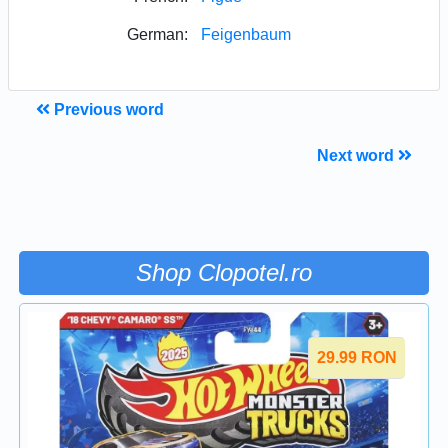
German:
Feigenbaum
Previous word
Next word
Shop Clopotel.ro
29.99
RON