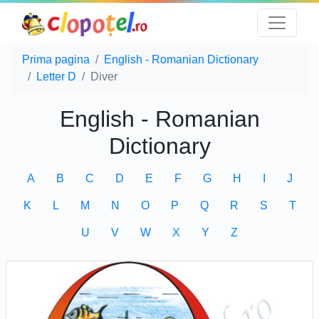
Prima pagina
English - Romanian Dictionary
Letter D
Diver
English - Romanian
Dictionary
A
B
C
D
E
F
G
H
I
J
K
L
M
N
O
P
Q
R
S
T
U
V
W
X
Y
Z