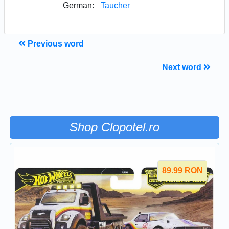
German:
Taucher
Previous word
Next word
Shop Clopotel.ro
89.99
RON