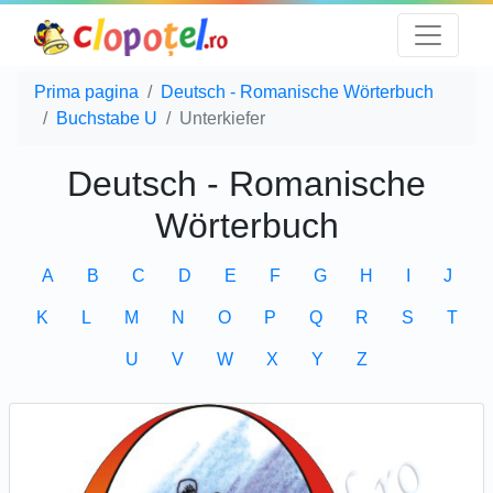
Prima pagina
Deutsch - Romanische Wörterbuch
Buchstabe U
Unterkiefer
Deutsch - Romanische
Wörterbuch
A
B
C
D
E
F
G
H
I
J
K
L
M
N
O
P
Q
R
S
T
U
V
W
X
Y
Z