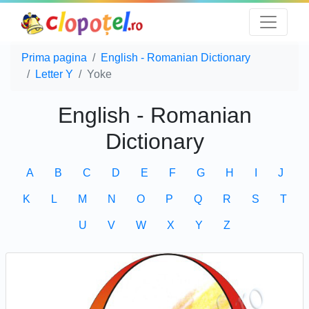
Prima pagina
English - Romanian Dictionary
Letter Y
Yoke
English - Romanian
Dictionary
A
B
C
D
E
F
G
H
I
J
K
L
M
N
O
P
Q
R
S
T
U
V
W
X
Y
Z