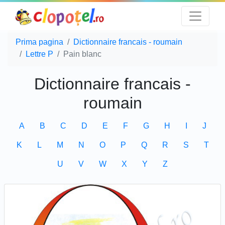
Prima pagina
Dictionnaire francais - roumain
Lettre P
Pain blanc
Dictionnaire francais -
roumain
A
B
C
D
E
F
G
H
I
J
K
L
M
N
O
P
Q
R
S
T
U
V
W
X
Y
Z