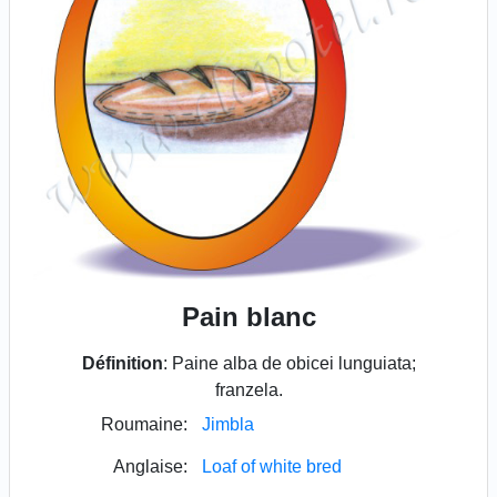
Pain blanc
Définition
: Paine alba de obicei lunguiata;
franzela.
Roumaine:
Jimbla
Anglaise:
Loaf of white bred