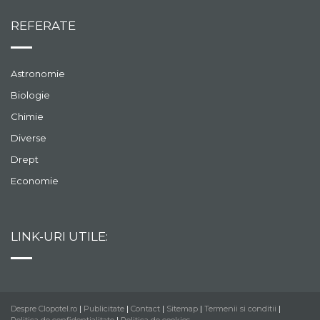
REFERATE
Astronomie
Biologie
Chimie
Diverse
Drept
Economie
LINK-URI UTILE:
Despre Clopotel.ro
|
Publicitate
|
Contact
|
Sitemap
|
Termenii si conditii
|