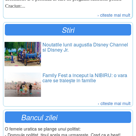
Craciun:...
› citeste mai mult
Stiri
Noutatile lunii augustla Disney Channel
si Disney Jr.
Family Fest a inceput la NIBIRU: o vara
care se traiește in familie
› citeste mai mult
Bancul zilei
O femeie uratica se plange unui politist:
- Domnule politist, tipul acela ma urmareste. Cred ca e beat!