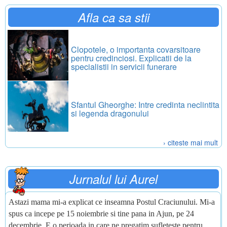
Afla ca sa stii
Clopotele, o importanta covarsitoare
pentru credinciosi. Explicatii de la
specialistii in servicii funerare
Sfantul Gheorghe: Intre credinta neclintita
si legenda dragonului
› citeste mai mult
Jurnalul lui Aurel
Astazi mama mi-a explicat ce inseamna Postul Craciunului. Mi-a
spus ca incepe pe 15 noiembrie si tine pana in Ajun, pe 24
decembrie. E o perioada in care ne pregatim sufleteste pentru