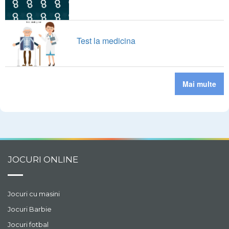
Test la medicina
Mai multe
JOCURI ONLINE
Jocuri cu masini
Jocuri Barbie
Jocuri fotbal