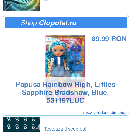
Shop
Clopotel.ro
89.99 RON
Papusa Rainbow High, Littles
Sapphire Bradshaw, Blue,
531197EUC
› vezi produse din shop
Testeaza-ti vederea!