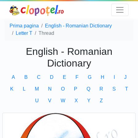
Prima pagina
English - Romanian Dictionary
Letter T
Thread
English - Romanian
Dictionary
A
B
C
D
E
F
G
H
I
J
K
L
M
N
O
P
Q
R
S
T
U
V
W
X
Y
Z