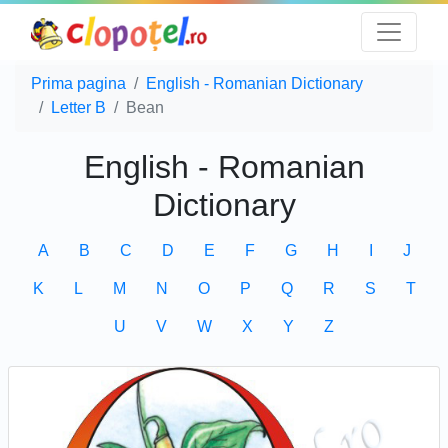
Prima pagina
English - Romanian Dictionary
Letter B
Bean
English - Romanian
Dictionary
A
B
C
D
E
F
G
H
I
J
K
L
M
N
O
P
Q
R
S
T
U
V
W
X
Y
Z