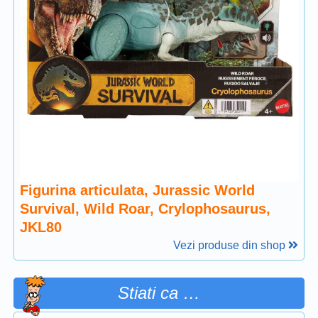
Figurina articulata, Jurassic World
Survival, Wild Roar, Crylophosaurus,
JKL80
Vezi produse din shop
Stiati ca …