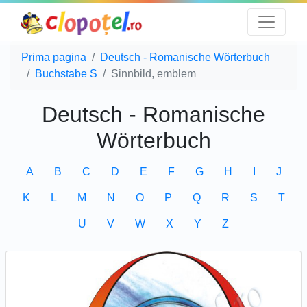
Prima pagina
Deutsch - Romanische Wörterbuch
Buchstabe S
Sinnbild, emblem
Deutsch - Romanische
Wörterbuch
A
B
C
D
E
F
G
H
I
J
K
L
M
N
O
P
Q
R
S
T
U
V
W
X
Y
Z