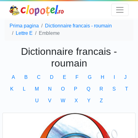
Prima pagina
Dictionnaire francais - roumain
Lettre E
Embleme
Dictionnaire francais -
roumain
A
B
C
D
E
F
G
H
I
J
K
L
M
N
O
P
Q
R
S
T
U
V
W
X
Y
Z