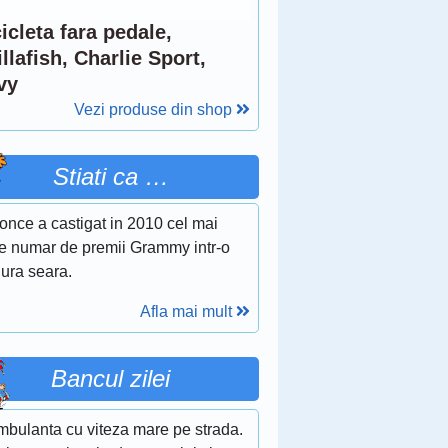
icleta fara pedale,
llafish, Charlie Sport,
vy
Vezi produse din shop
Stiati ca …
once a castigat in 2010 cel mai
e numar de premii Grammy intr-o
gura seara.
Afla mai mult
Bancul zilei
mbulanta cu viteza mare pe strada.