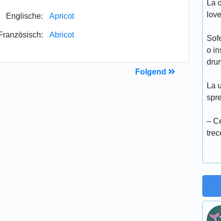
La o
love
Englische:
Apricot
Französisch:
Abricot
Sofe
o in
drum
Folgend
La 
spre
– Ce
trec