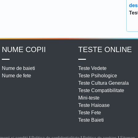
des
Tes
NUME COPII
TESTE ONLINE
Nume de baieti
Teste Vedete
Nume de fete
Teste Psihologice
Teste Cultura Generala
Teste Compatibilitate
Mini-teste
Teste Haioase
Teste Fete
Teste Baieti
menii si conditii
|
Politica de confidentialitate
|
Politica de cookies
|
Sitemap