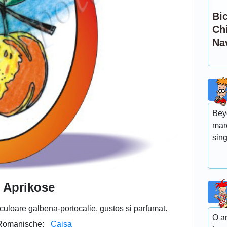
Bic
Chi
Na
Bey
mar
sin
Aprikose
e culoare galbena-portocalie, gustos si parfumat.
O a
Romanische:
Caisa