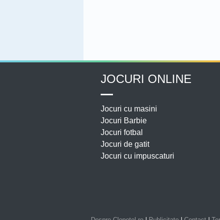
JOCURI ONLINE
Jocuri cu masini
Jocuri Barbie
Jocuri fotbal
Jocuri de gatit
Jocuri cu impuscaturi
Despre Clopotel.ro
|
Publicitate
|
Contact
|
Ter