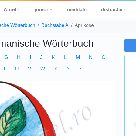
Aurel
junior
meditatii
distractie
sche Wörterbuch
Buchstabe A
Aprikose
manische Wörterbuch
G
H
I
J
K
L
M
N
O
T
U
V
W
X
Y
Z