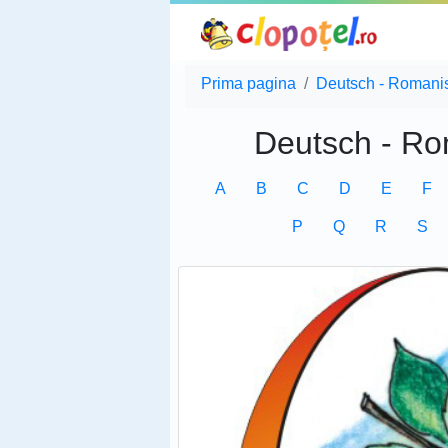
Prima pagina
Deutsch - Romani
Deutsch - Ro
A
B
C
D
E
F
P
Q
R
S