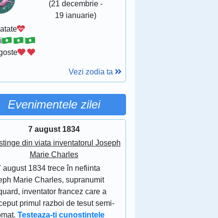
(21 decembrie -
19 ianuarie)
atate
i
goste
Vezi zodia ta
Evenimentele zilei
7 august 1834
stinge din viata inventatorul Joseph
Marie Charles
 august 1834 trece în nefiinta
eph Marie Charles, supranumit
uard, inventator francez care a
eput primul razboi de tesut semi-
omat.
Testeaza-ti cunostintele