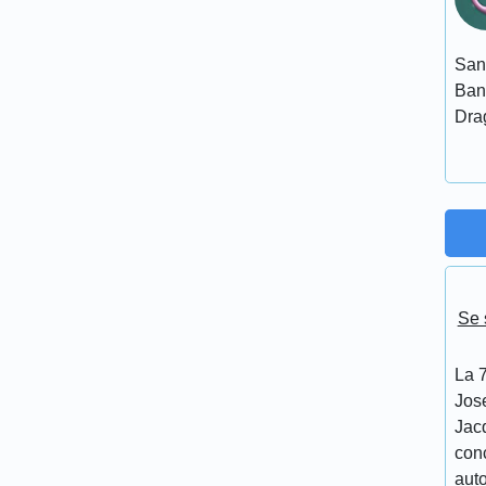
San
Ban
Dra
Se 
La 7
Jos
Jacq
conc
aut