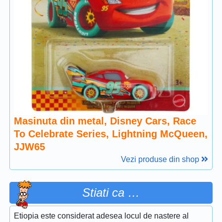
Masinuta din metal, Disney Cars, Race
To Celebrate Series, Lightning McQueen,
JJW65
Vezi produse din shop
Stiati ca …
Etiopia este considerat adesea locul de nastere al