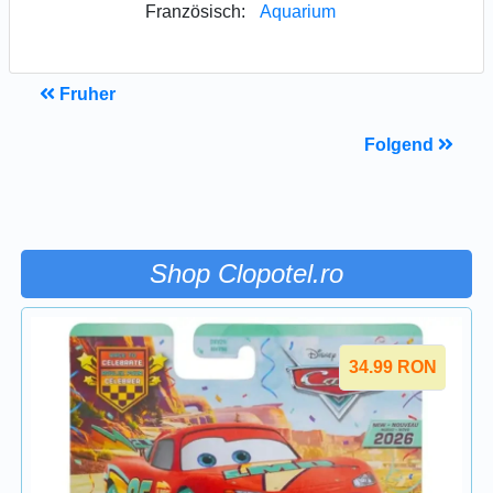
Französisch:
Aquarium
Fruher
Folgend
Shop Clopotel.ro
34.99
RON