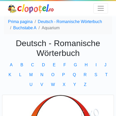
Prima pagina
Deutsch - Romanische Wörterbuch
Buchstabe A
Aquarium
Deutsch - Romanische
Wörterbuch
A
B
C
D
E
F
G
H
I
J
K
L
M
N
O
P
Q
R
S
T
U
V
W
X
Y
Z