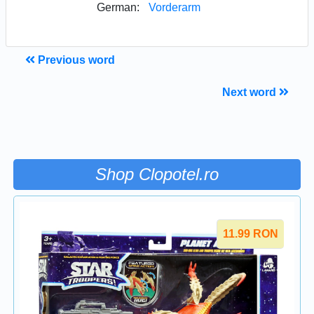
German:
Vorderarm
Previous word
Next word
Shop Clopotel.ro
11.99
RON