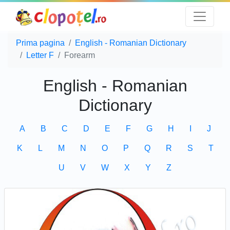
Prima pagina
English - Romanian Dictionary
Letter F
Forearm
English - Romanian
Dictionary
A
B
C
D
E
F
G
H
I
J
K
L
M
N
O
P
Q
R
S
T
U
V
W
X
Y
Z