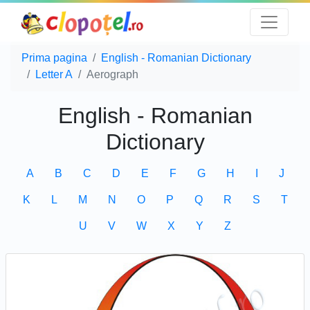
Prima pagina
English - Romanian Dictionary
Letter A
Aerograph
English - Romanian
Dictionary
A
B
C
D
E
F
G
H
I
J
K
L
M
N
O
P
Q
R
S
T
U
V
W
X
Y
Z