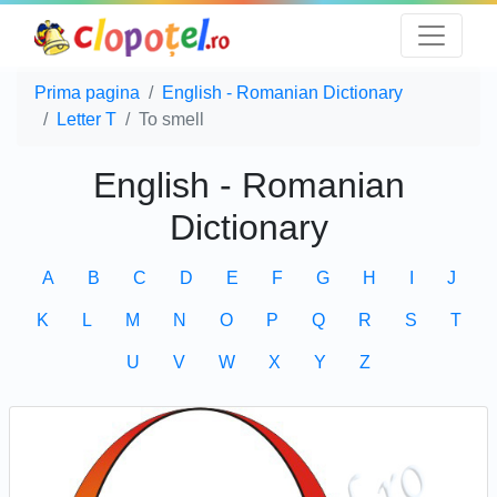
Prima pagina
English - Romanian Dictionary
Letter T
To smell
English - Romanian
Dictionary
A
B
C
D
E
F
G
H
I
J
K
L
M
N
O
P
Q
R
S
T
U
V
W
X
Y
Z