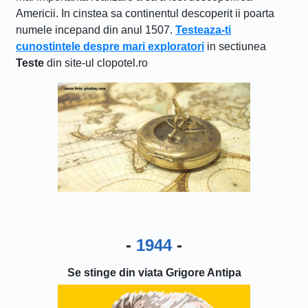
Americii. In cinstea sa continentul descoperit ii poarta
numele incepand din anul 1507.
Testeaza-ti
cunostintele despre mari exploratori
in sectiunea
Teste
din site-ul clopotel.ro
-
1944
-
Se stinge din viata Grigore Antipa