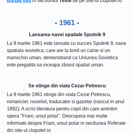
Barbie esti
in sectiunea
Teste
de pe site-ul clopotel.ro
-
1961
-
Lansarea navei spatiale Sputnik 9
La 9 martie 1961 este lansata cu succes Sputnik 9, nava
spatiala sovietica, care are la bord un caine si un
manechin uman, demonstrand ca Uniunea Sovietica
este pregatita sa inceapa zborul spatial uman.
Se stinge din viata Cezar Petrescu
La 9 martie 1961 stinge din viata Cezar Petrescu,
romancier, nuvelist, traducator si gazetar (nascut in anul
1892). A scris literatura pentru copii din care amintim
opera "Fram, ursul polar". Descopera mai multe
informatii despre Fram, ursul polar in sectiunea Referate
din site-ul clopotel.ro