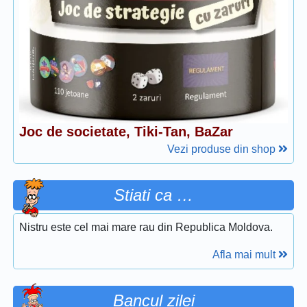
Joc de societate, Tiki-Tan, BaZar
Vezi produse din shop
Stiati ca …
Nistru este cel mai mare rau din Republica Moldova.
Afla mai mult
Bancul zilei