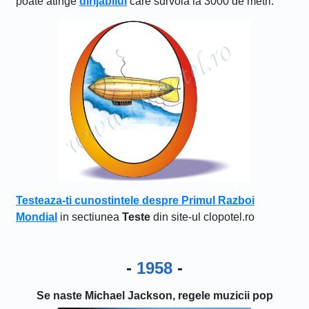
poate atinge
dirijabilul
care survola la 3000 de metri.
Testeaza-ti cunostintele despre Primul Razboi
Mondial
in sectiunea
Teste
din site-ul clopotel.ro
-
1958
-
Se naste Michael Jackson, regele muzicii pop