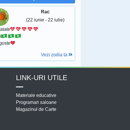
Rac
(22 iunie - 22 iulie)
atate
i
goste
Vezi zodia ta
LINK-URI UTILE
Materiale educative
Programari saloane
Magazinul de Carte