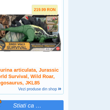
219.99
RON
urina articulata, Jurassic
rld Survival, Wild Roar,
egosaurus, JKL85
Vezi produse din shop
Stiati ca …