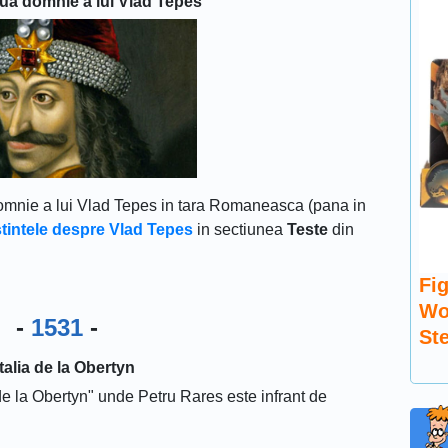
ua domnie a lui Vlad Tepes
mnie a lui Vlad Tepes in tara Romaneasca (pana in
stintele despre Vlad Tepes
in sectiunea
Teste
din
Fig
Wo
-
1531
-
St
talia de la Obertyn
de la Obertyn" unde Petru Rares este infrant de