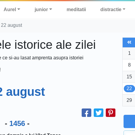
Aurel
junior
meditatii
distractie
 22 august
 istorice ale zilei
1
e ce si-au lasat amprenta asupra istoriei
8
!
15
2 august
22
29
-
1456
-