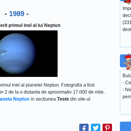
Impe
-
1989
-
dec
(331
rit primul inel al lui Neptun
des
Bula
- Ce
imul inel al planetei Neptun. Fotografia a fost
- Ni
r 2 de la o distanta de aproximativ 17.000 de mile.
pent
planeta Neptun
in sectiunea
Teste
din site-ul