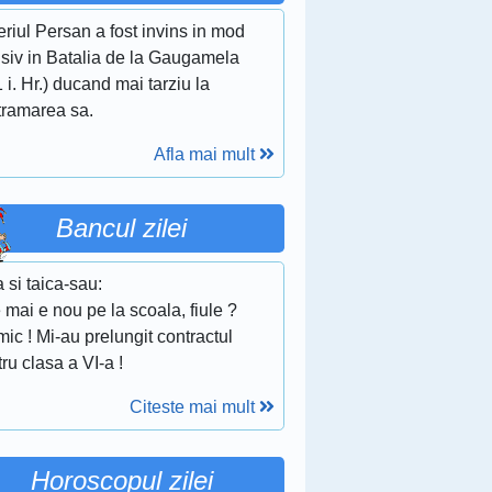
riul Persan a fost invins in mod
isiv in Batalia de la Gaugamela
 i. Hr.) ducand mai tarziu la
tramarea sa.
Afla mai mult
Bancul zilei
 si taica-sau:
 mai e nou pe la scoala, fiule ?
mic ! Mi-au prelungit contractul
ru clasa a VI-a !
Citeste mai mult
Horoscopul zilei