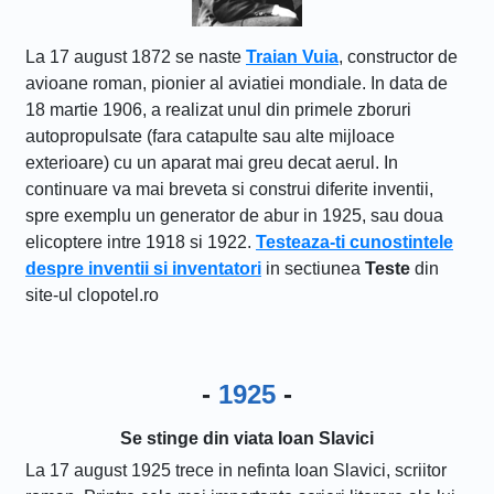
La 17 august 1872 se naste
Traian Vuia
, constructor de
avioane roman, pionier al aviatiei mondiale. In data de
18 martie 1906, a realizat unul din primele zboruri
autopropulsate (fara catapulte sau alte mijloace
exterioare) cu un aparat mai greu decat aerul. In
continuare va mai breveta si construi diferite inventii,
spre exemplu un generator de abur in 1925, sau doua
elicoptere intre 1918 si 1922.
Testeaza-ti cunostintele
despre inventii si inventatori
in sectiunea
Teste
din
site-ul clopotel.ro
-
1925
-
Se stinge din viata Ioan Slavici
La 17 august 1925 trece in nefinta Ioan Slavici, scriitor