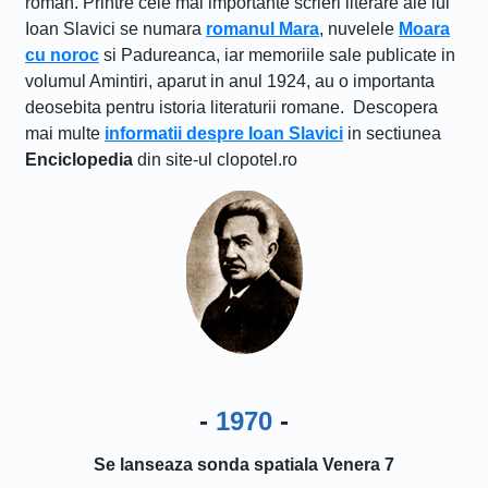
roman. Printre cele mai importante scrieri literare ale lui
Ioan Slavici se numara
romanul Mara
, nuvelele
Moara
cu noroc
si Padureanca, iar memoriile sale publicate in
volumul Amintiri, aparut in anul 1924, au o importanta
deosebita pentru istoria literaturii romane. Descopera
mai multe
informatii despre Ioan Slavici
in sectiunea
Enciclopedia
din site-ul clopotel.ro
-
1970
-
Se lanseaza sonda spatiala Venera 7