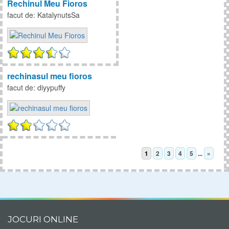
Rechinul Meu Fioros
speciala mama din lume!
vezi episodul
facut de: KatalynutsSa
La final concurs! Castiga
un CD Lala Band!
Martisoare handmade,
colorate si usor de facut
Invata sa faci martisoare
de 1 martie! Au mai mult
rechinasul meu fioros
farmec atunci cand sunt
facut de: diyypuffy
facute de tine. Faci
vezi episodul
economie, te distrezi si
esti creativ! Mult succes!
De Dragobete, flori si
bratari pentru baieti si fete
Cu ocazia zilei
indragostitilor in stil
1
2
3
4
5
...
»
romanesc, am facut o
floare supercolorata si un
vezi episodul
inel si o bratara cu
inimioare! PS: Am vrut sa
Truc istet cu carti de joc si
spun 24 februarie, nu 25!
calcule
:)
Urmareste indicatiile si
JOCURI ONLINE
intra in joc! Fa si tu trucul