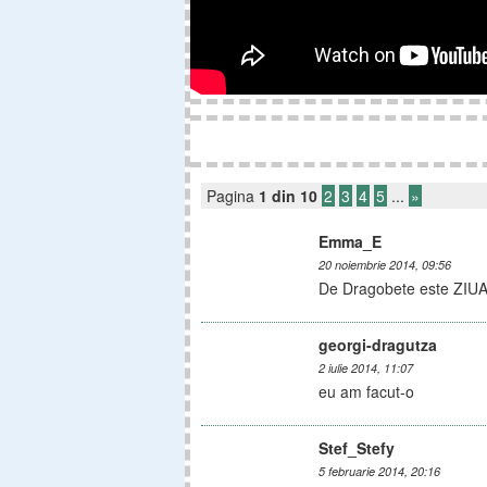
Pagina
1 din 10
2
3
4
5
...
»
Emma_E
20 noiembrie 2014, 09:56
De Dragobete este ZIUA
georgi-dragutza
2 iulie 2014, 11:07
eu am facut-o
Stef_Stefy
5 februarie 2014, 20:16