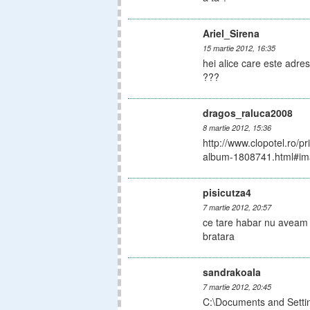
Ariel_Sirena
15 martie 2012, 16:35
hei alice care este adre
???
dragos_raluca2008
8 martie 2012, 15:36
http://www.clopotel.ro/
album-1808741.html#im
pisicutza4
7 martie 2012, 20:57
ce tare habar nu aveam 
bratara
sandrakoala
7 martie 2012, 20:45
C:\Documents and Settin