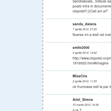
Sandrakoala...trebuie sa 
poate intra in documentel
clopotei!!:))Cati ani ai?
sanda_daiana
7 aprilie 2012, 21:03
floarea mi-a iesit cel mai
smile2000
5 aprilie 2012, 13:42
http://www.clopotel.ro/
1816920.html#imagine
MissCris
2 aprilie 2012, 11:23
ce frumoasa esti la par i
Ariel_Sirena
15 martie 2012, 16:36
a ta ?