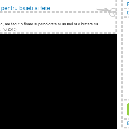
 pentru baieti si fete
sc, am facut o floare supercolorata si un inel si o bratara cu
 nu 25! :)