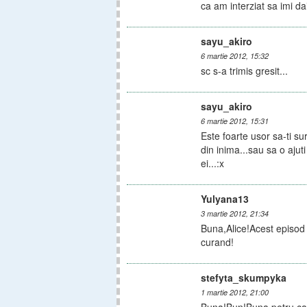
ca am interziat sa imi d
sayu_akiro
6 martie 2012, 15:32
sc s-a trimis gresit...
sayu_akiro
6 martie 2012, 15:31
Este foarte usor sa-ti sur
din inima...sau sa o ajuti
ei...:x
Yulyana13
3 martie 2012, 21:34
Buna,Alice!Acest episod 
curand!
stefyta_skumpyka
1 martie 2012, 21:00