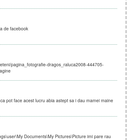
sa de facebook
prieteni/pagina_fotografie-dragos_raluca2008-444705-
agine
ca pot face acest lucru abia astept sa i dau mamei maine
gs\user\My Documents\My Pictures\Picture imi pare rau