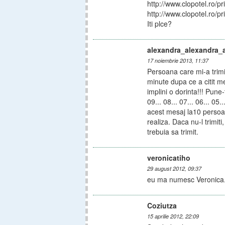
http://www.clopotel.ro/
http://www.clopotel.ro/
Iti plce?
alexandra_alexandra_
17 noiembrie 2013, 11:37
Persoana care mi-a trimis
minute dupa ce a citit mes
implini o dorinta!!! Pune
09... 08... 07... 06... 05..
acest mesaj la10 persoane
realiza. Daca nu-l trimiti,
trebuia sa trimit.
veronicatiho
29 august 2012, 09:37
eu ma numesc Veronica.Si
Coziutza
15 aprilie 2012, 22:09