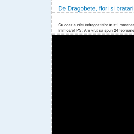
De Dragobete, flori si bratari
Cu ocazia zilei indragostitilor in stil romane
inimioare! PS: Am vrut sa spun 24 februarie,