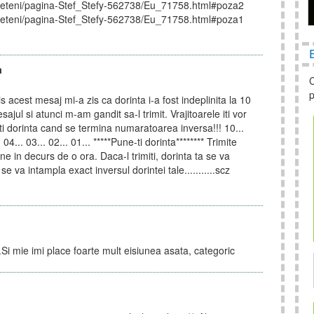
prieteni/pagina-Stef_Stefy-562738/Eu_71758.html#poza2
prieteni/pagina-Stef_Stefy-562738/Eu_71758.html#poza1
a
C
p
 acest mesaj mi-a zis ca dorinta i-a fost indeplinita la 10
ajul si atunci m-am gandit sa-l trimit. Vrajitoarele iti vor
-ti dorinta cand se termina numaratoarea inversa!!! 10...
. 04... 03... 02... 01... *****Pune-ti dorinta******** Trimite
 in decurs de o ora. Daca-l trimiti, dorinta ta se va
 se va intampla exact inversul dorintei tale...........scz
 mie imi place foarte mult eisiunea asata, categoric