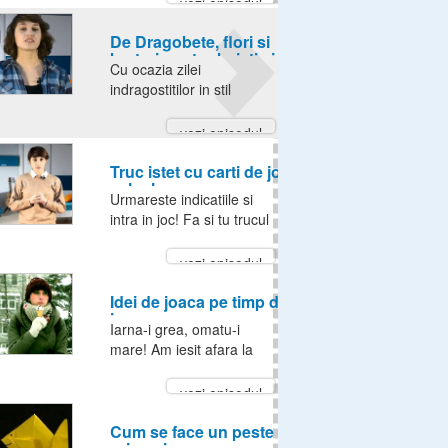
vezi episodul
economie, te distrezi si
esti creativ! Mult succes!
De Dragobete, flori si
bratari pentru baieti si fete
Cu ocazia zilei
indragostitilor in stil
romanesc, am facut o
floare supercolorata si un
vezi episodul
inel si o bratara cu
inimioare! PS: Am vrut sa
Truc istet cu carti de joc si
calcule
spun 24 februarie, nu 25!
Urmareste indicatiile si
:)
intra in joc! Fa si tu trucul
cu carti de joc.
vezi episodul
Idei de joaca pe timp de
iarna
Iarna-i grea, omatu-i
mare! Am iesit afara la
joaca si mi-a inghetat
nasul, dar am reusit sa
vezi episodul
fac o lista de idei de joaca
pe timp de iarna. De la
Cum se face un peste