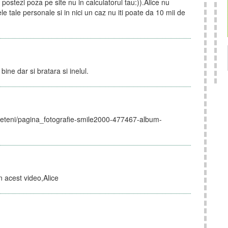
postezi poza pe site nu in calculatorul tau:)).Alice nu
e tale personale si in nici un caz nu iti poate da 10 mii de
 bine dar si bratara si inelul.
prieteni/pagina_fotografie-smile2000-477467-album-
n acest video,Alice