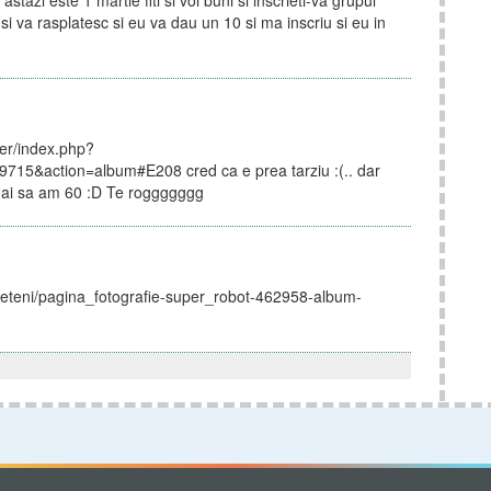
tazi este 1 martie fiti si voi buni si inscrieti-va grupul
i va rasplatesc si eu va dau un 10 si ma inscriu si eu in
ser/index.php?
15&action=album#E208 cred ca e prea tarziu :(.. dar
dai sa am 60 :D Te roggggggg
prieteni/pagina_fotografie-super_robot-462958-album-