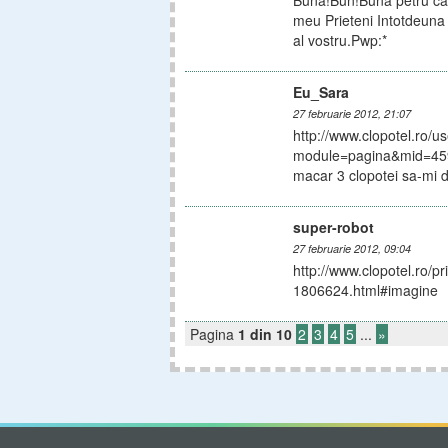
Buna!Bun!Buna petru ca as
meu Prieteni Intotdeuna s
al vostru.Pwp:*
Eu_Sara
27 februarie 2012, 21:07
http://www.clopotel.ro/u
module=pagina&mid=4597
macar 3 clopotei sa-mi 
super-robot
27 februarie 2012, 09:04
http://www.clopotel.ro/
1806624.html#imagine
Pagina
1 din 10
2
3
4
5
...
»