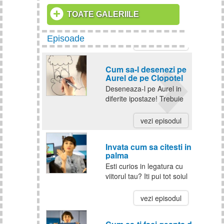
(Queen of Hearts)
voastre si va multumesc
In mai putin de o
ca ati participat! Felicitari!
TOATE GALERIILE
saptamana vine
Halloween-ul! Am pregatit
Episoade
pentru aceasta
vezi episodul
sarbatoare un machiaj
interesant, numai bun de
Cum sa-l desenezi pe
mers la o petrecere de
Aurel de pe Clopotel
Halloween.
Deseneaza-l pe Aurel in
diferite ipostaze! Trebuie
sa-i schimbi forma
sprancenelor, forma
vezi episodul
ochilor si forma gurii si va
arata asa cum vrei tu.
Invata cum sa citesti in
Invata cum!
palma
Esti curios in legatura cu
viitorul tau? Iti pui tot soiul
de intrebari? Ai raspunsul
la tine in palma! Invata de
vezi episodul
la Alice cum sa citesti in
palma!