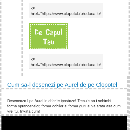
Cum sa faci un fluture
apare un nou episod!
dintr-o hartie
"De capul tau" e acum pe
clopotel.ro! Urmareste
primul episod si spune ce
parere ai. Fa si tu un
vezi episodul
fluture din hartie si
castiga clopotei! In fiecare
luni apare un nou episod!
Cum sa-l desenezi pe Aurel de pe Clopotel
Deseneaza-l pe Aurel in diferite ipostaze! Trebuie sa-i schimbi
forma sprancenelor, forma ochilor si forma gurii si va arata asa cum
vrei tu. Invata cum!