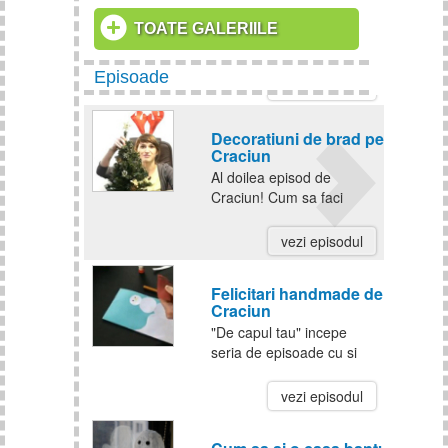
Craciun
Invata sa faci din hartie
TOATE GALERIILE
colorata Ghirlande si
coronite de Craciun!
Episoade
Ultimul episod pe anul
vezi episodul
acesta! La multi ani,
sarbatori fericite si toate
Decoratiuni de brad pentru
cele bucuroase pentru
Craciun
noul an! Ne revedem la
Al doilea episod de
anul!
Craciun! Cum sa faci
decoratiuni pentru bradul
de Craciun.
vezi episodul
Felicitari handmade de
Craciun
"De capul tau" incepe
seria de episoade cu si
despre Craciun! De Mos
Nicolae invatam sa facem
vezi episodul
felicitari simple si
frumoase din hartie