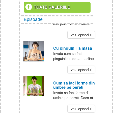
palma!
TOATE GALERIILE
Cum sa-ti faci geanta din
tricou
Ai un tricou pe care nu-l
Episoade
mai porti? Nu-l arunca!
Fa-ti, de capul tau, o
geanta din el. Alice de pe
vezi episodul
clopotel te invata cum! In
fiecare zi de luni un nou
Cu pinguinii la masa
episod!
Invata cum sa faci
pinguini din doua masline
si o felie de morcov.
Decoreaza-ti masa cu
vezi episodul
animalute facute din
legume. In fiecare luni
Cum sa faci forme din
apare un nou episod!
umbre pe pereti
Invata sa faci forme din
umbre pe pereti. Daca ai
o lampa si un perete, poti
aduce la tine in camera o
vezi episodul
intreaga gradina