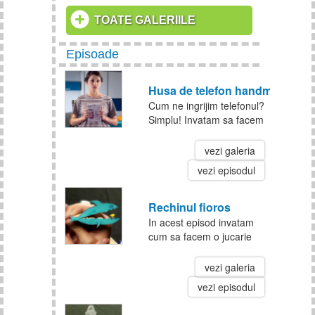
TOATE GALERIILE
Episoade
Husa de telefon handmade
Cum ne ingrijim telefonul?
Simplu! Invatam sa facem
o husa pentru protejarea
lui.
vezi galeria
vezi episodul
Rechinul fioros
In acest episod invatam
cum sa facem o jucarie
estivala: rechinul fioros. Ai
nevoie de pix, hartie
vezi galeria
colorata, cleste de rufe si
vezi episodul
putina indemanare. La
treaba!