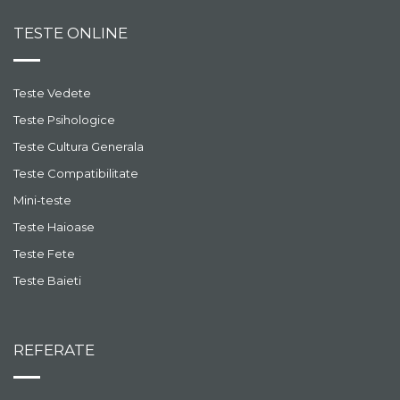
poti sa-ti confectionezi o
floare cu sase
TESTE ONLINE
vezi episodul
intrebuintari.
Alfabetul surdo-mut
Teste Vedete
Invata sa vorbesti prin
semne! Nu stii niciodata
Teste Psihologice
cand ai nevoie de
Teste Cultura Generala
alfabetul surdo-mut. La
vezi episodul
final un concurs
Teste Compatibilitate
interesant.
Mini-teste
Ou de Pasti cu surprize
Acesta este cel mai
Teste Haioase
inventiv si mai special ou
Teste Fete
de Pasti pe care il poti
face. Invata din acest
vezi episodul
Teste Baieti
episod si fa o surpriza
celor dragi!
Ornamente de Pasti
Invata sa-ti faci urechi de
REFERATE
iepuras si ornament
pentru oua colorate.