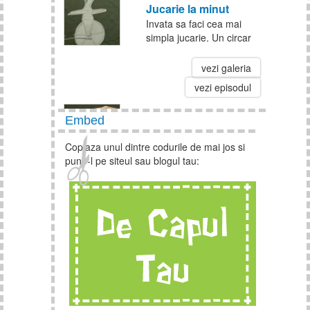
Jucarie la minut
Invata sa faci cea mai
simpla jucarie. Un circar
haioas care merge pe o
roata te-ar putea scapa
vezi galeria
de plictiseala din timpul
vezi episodul
orelor si nu numai!
Embed
Cum sa faci o albinuta
Invata sa faci, de capul
Copiaza unul dintre codurile de mai jos si
tau, o albinuta decorativa
pune-l pe siteul sau blogul tau:
folosind un carlig de rufe,
culori tempera si hartie
vezi galeria
creponata.
vezi episodul
Cum sa faci o girafa
origami
Invata sa faci o girafa
origami! Nu este greu.
Trebuie doar sa fii atent la
indicatii si la videoclip.
vezi galeria