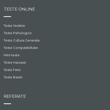
poti sa-ti confectionezi o
floare cu sase
TESTE ONLINE
vezi episodul
intrebuintari.
Alfabetul surdo-mut
Teste Vedete
Invata sa vorbesti prin
semne! Nu stii niciodata
Teste Psihologice
cand ai nevoie de
Teste Cultura Generala
alfabetul surdo-mut. La
vezi episodul
final un concurs
Teste Compatibilitate
interesant.
Mini-teste
Ou de Pasti cu surprize
Acesta este cel mai
Teste Haioase
inventiv si mai special ou
Teste Fete
de Pasti pe care il poti
face. Invata din acest
vezi episodul
Teste Baieti
episod si fa o surpriza
celor dragi!
Ornamente de Pasti
Invata sa-ti faci urechi de
REFERATE
iepuras si ornament
pentru oua colorate.