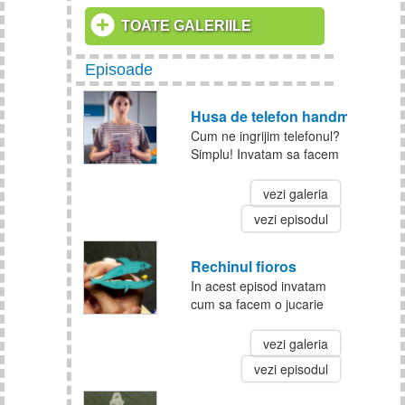
TOATE GALERIILE
Episoade
Husa de telefon handmade
Cum ne ingrijim telefonul?
Simplu! Invatam sa facem
o husa pentru protejarea
lui.
vezi galeria
vezi episodul
Rechinul fioros
In acest episod invatam
cum sa facem o jucarie
estivala: rechinul fioros. Ai
nevoie de pix, hartie
vezi galeria
colorata, cleste de rufe si
vezi episodul
putina indemanare. La
treaba!