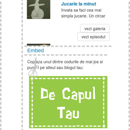
Jucarie la minut
Invata sa faci cea mai
simpla jucarie. Un circar
haioas care merge pe o
roata te-ar putea scapa
vezi galeria
de plictiseala din timpul
vezi episodul
orelor si nu numai!
Embed
Cum sa faci o albinuta
Invata sa faci, de capul
Copiaza unul dintre codurile de mai jos si
tau, o albinuta decorativa
pune-l pe siteul sau blogul tau:
folosind un carlig de rufe,
culori tempera si hartie
vezi galeria
creponata.
vezi episodul
Cum sa faci o girafa
origami
Invata sa faci o girafa
origami! Nu este greu.
Trebuie doar sa fii atent la
indicatii si la videoclip.
vezi galeria