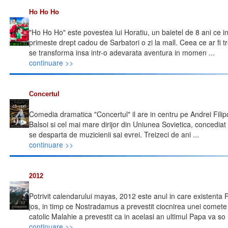
Ho Ho Ho
"Ho Ho Ho" este povestea lui Horatiu, un baietel de 8 ani ce 
primeste drept cadou de Sarbatori o zi la mall. Ceea ce ar fi t
se transforma insa intr-o adevarata aventura in momen ...
continuare >>
Concertul
Comedia dramatica "Concertul" il are in centru pe Andrei Filipov
Balsoi si cel mai mare dirijor din Uniunea Sovietica, concediat 
se desparta de muzicienii sai evrei. Treizeci de ani ...
continuare >>
2012
Potrivit calendarului mayas, 2012 este anul in care existenta P
jos, in timp ce Nostradamus a prevestit ciocnirea unei comete
catolic Malahie a prevestit ca in acelasi an ultimul Papa va so .
continuare >>