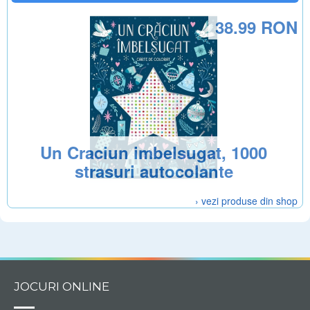
38.99 RON
Un Craciun imbelsugat, 1000
strasuri autocolante
› vezi produse din shop
JOCURI ONLINE