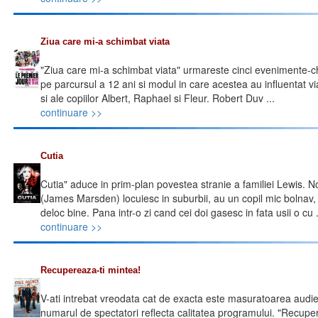
Ziua care mi-a schimbat viata
"Ziua care mi-a schimbat viata" urmareste cinci evenimente-ch
pe parcursul a 12 ani si modul in care acestea au influentat vi
si ale copiilor Albert, Raphael si Fleur. Robert Duv ...
continuare >>
Cutia
Cutia" aduce in prim-plan povestea stranie a familiei Lewis. 
(James Marsden) locuiesc in suburbii, au un copil mic bolnav, i
deloc bine. Pana intr-o zi cand cei doi gasesc in fata usii o cu .
continuare >>
Recupereaza-ti mintea!
V-ati intrebat vreodata cat de exacta este masuratoarea audi
numarul de spectatori reflecta calitatea programului. "Recuper