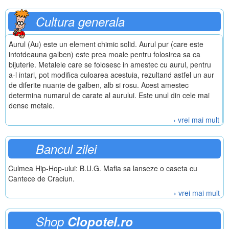
Cultura generala
Aurul (Au) este un element chimic solid. Aurul pur (care este
intotdeauna galben) este prea moale pentru folosirea sa ca
bijuterie. Metalele care se folosesc in amestec cu aurul, pentru
a-l intari, pot modifica culoarea acestuia, rezultand astfel un aur
de diferite nuante de galben, alb si rosu. Acest amestec
determina numarul de carate al aurului. Este unul din cele mai
dense metale.
› vrei mai mult
Bancul zilei
Culmea Hip-Hop-ului: B.U.G. Mafia sa lanseze o caseta cu
Cantece de Craciun.
› vrei mai mult
Shop
Clopotel.ro