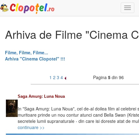
Togg
navi
Arhiva de Filme "Cinema C
Filme, Filme, Filme...
Arhiva "Cinema Clopotel" !!!
1
2
3
4
Pagina
5
din 96
Saga Amurg: Luna Noua
In "Saga Amurg: Luna Noua", cel de-al doilea film al celebrei se
muritoare prinde un nou contur atunci cand Bella Swan (Krist
secretele lumii supranaturale - din care isi doreste atat de mult
continuare >>