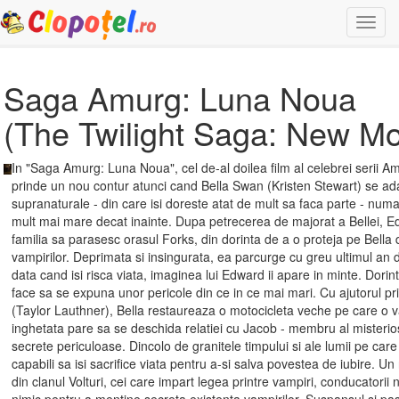
Togg
navi
Saga Amurg: Luna Noua
(The Twilight Saga: New M
In "Saga Amurg: Luna Noua", cel de-al doilea film al celebrei serii Am
prinde un nou contur atunci cand Bella Swan (Kristen Stewart) se ada
supranaturale - din care isi doreste atat de mult sa faca parte - numai
mult mai mare decat inainte. Dupa petrecerea de majorat a Bellei, E
familia sa parasesc orasul Forks, din dorinta de a o proteja pe Bella 
vampirilor. Deprimata si insingurata, ea parcurge cu greu ultimul an 
data cand isi risca viata, imaginea lui Edward ii apare in minte. Dorin
face sa se expuna unor pericole din ce in ce mai mari. Cu ajutorul pri
(Taylor Lauthner), Bella restaureaza o motocicleta veche pe care o va fo
inghetata pare sa se deschida relatiei cu Jacob - membru al misteriosu
secrete periculoase. Dincolo de granitele timpului si ale lumii pe ca
capabili sa isi sacrifice viata pentru a-si salva povestea de iubire. Un 
din clanul Volturi, cei care impart legea printre vampiri, conducatorii 