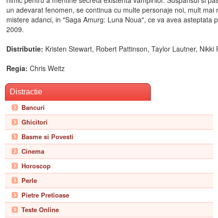
nimic pentru a mentine secreta existenta vampirilor. Suspansul si pa
un adevarat fenomen, se continua cu multe personaje noi, mult mai mu
mistere adanci, in "Saga Amurg: Luna Noua", ce va avea asteptata 
2009.
Distributie:
Kristen Stewart, Robert Pattinson, Taylor Lautner, Nikk
Regia:
Chris Weitz
Distractie
Bancuri
Ghicitori
Basme si Povesti
Cinema
Horoscop
Perle
Pietre Pretioase
Teste Online