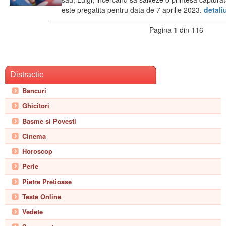
este pregatita pentru data de 7 aprilie 2023.
detali
Pagina
1
din 116
Distractie
Bancuri
Ghicitori
Basme si Povesti
Cinema
Horoscop
Perle
Pietre Pretioase
Teste Online
Vedete