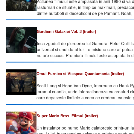
Actiunea filmului este amplasata in anii 1990 si va d
rasturnari de situatie, in timp ce maximalii, predaconi
dintre autoboti si decepticoni de pe Pamant. Noah, 
Gardienii Galaxiei Vol. 3 (trailer)
Inca zguduit de pierderea lui Gamora, Peter Quill i
universul si unul de-al lor - o misiune care ar pute
nu are succes. Premiera filmului este asteptata in 
Omul Furnica si Viespea: Quantumania (trailer)
Scott Lang si Hope Van Dyne, impreuna cu Hank P
taramul cuantic, unde interactioneaza cu creaturi ci
care depaseste limitele a ceea ce credeau ca este p
Super Mario Bros. Filmul (trailer)
Un instalator pe nume Mario calatoreste printr-un la
sau, Luigi, incercand sa salveze o printesa captura