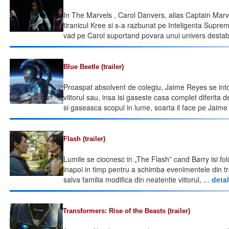
In The Marvels , Carol Danvers, alias Captain Marvel
tiranicul Kree si s-a razbunat pe Inteligenta Supre
vad pe Carol suportand povara unui univers destabi
Blue Beetle (trailer)
Proaspat absolvent de colegiu, Jaime Reyes se into
viitorul sau, insa isi gaseste casa complet diferita 
si gaseasca scopul in lume, soarta il face pe Jaime 
Flash (trailer)
Lumile se ciocnesc in „The Flash” cand Barry isi fol
inapoi in timp pentru a schimba evenimentele din tr
salva familia modifica din neatentie viitorul, ...
detal
Transformers: Rise of the Beasts (trailer)