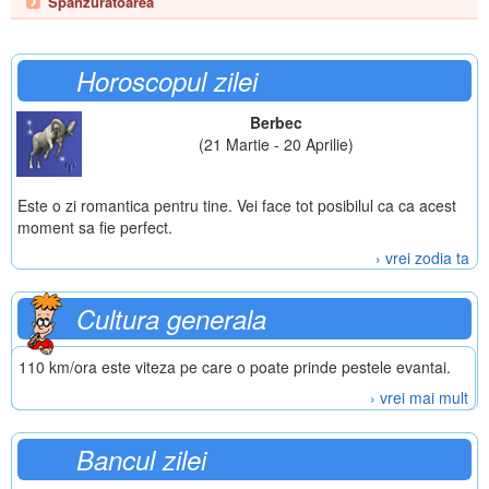
Spanzuratoarea
Horoscopul zilei
Berbec
(21 Martie - 20 Aprilie)
Este o zi romantica pentru tine. Vei face tot posibilul ca ca acest
moment sa fie perfect.
› vrei zodia ta
Cultura generala
110 km/ora este viteza pe care o poate prinde pestele evantai.
› vrei mai mult
Bancul zilei