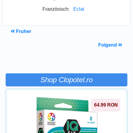
Französisch:
Eclat
Fruher
Folgend
Shop Clopotel.ro
64.99
RON