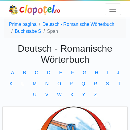
Prima pagina
Deutsch - Romanische Wörterbuch
Buchstabe S
Span
Deutsch - Romanische
Wörterbuch
A
B
C
D
E
F
G
H
I
J
K
L
M
N
O
P
Q
R
S
T
U
V
W
X
Y
Z